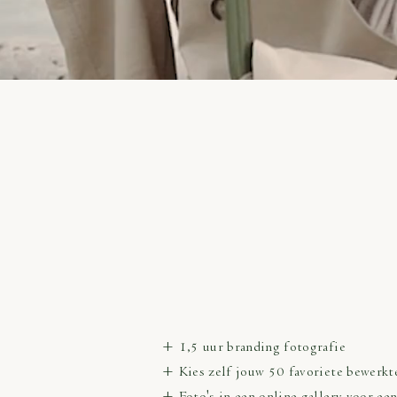
+ 1,5 uur branding fotografie
+ Kies zelf jouw 50 favoriete bewerkte
+ Foto's in een online gallery voor een