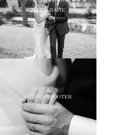
EXTRA UUR
FOTOGRAFIE
€250
SECOND SHOOTER
vanaf 3 uur
€175 p.u.