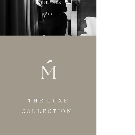
in een week
€800
THE LUXE
COLLECTION