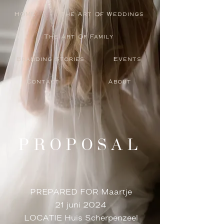
HOME
The Art Of Weddings
The Art Of Family
Branding Stories
Events
Contact
About
PROPOSAL
PREPARED FOR Maartje
21 juni 2024
LOCATIE Huis Scherpenzeel