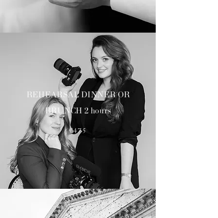
REHEARSAL DINNER OR
BRUNCH 2 hours
€475