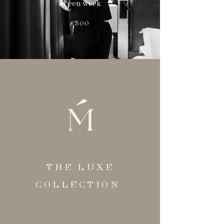
in een week
€800
THE LUXE
COLLECTION