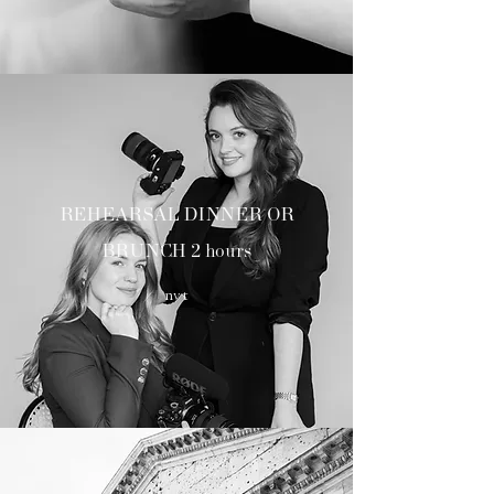
REHEARSAL DINNER OR
BRUNCH 2 hours
nvt