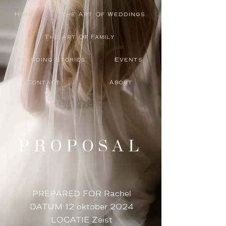
HOME
The Art Of Weddings
The Art Of Family
Branding Stories
Events
Contact
About
PROPOSAL
PREPARED FOR Rachel
DATUM 12 oktober 2024
LOCATIE Zeist