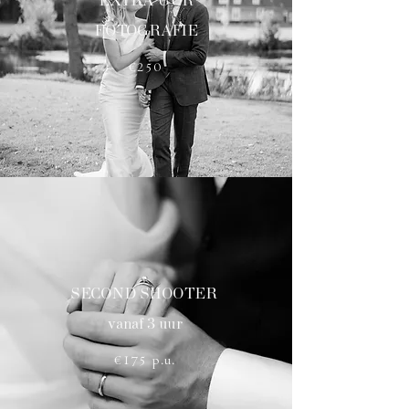
EXTRA UUR
FOTOGRAFIE
€250
SECOND SHOOTER
vanaf 3 uur
€175 p.u.