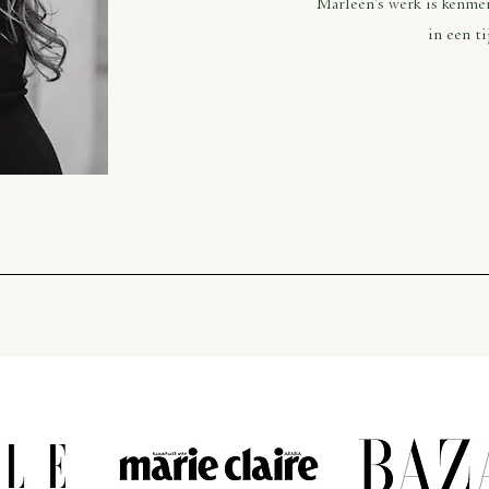
Marleen's werk is kenmer
in een t