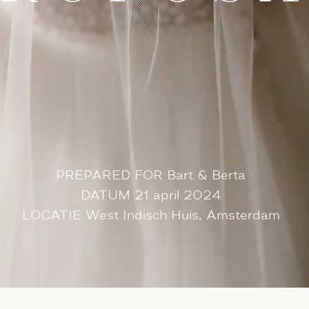
PREPARED FOR Bart & Berta
DATUM 21 april 2024
LOCATIE West Indisch Huis, Amsterdam