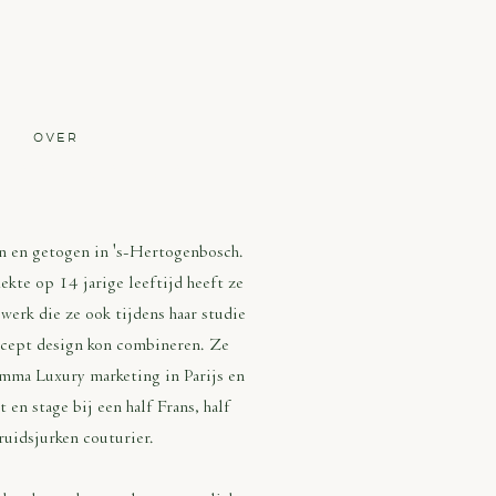
OVER
LEEN SERNÉ
n en getogen in 's-Hertogenbosch.
kte op 14 jarige leeftijd heeft ze
werk die ze ook tijdens haar studie
cept design kon combineren. Ze
mma Luxury marketing in Parijs en
t en stage bij een half Frans, half
ruidsjurken couturier.