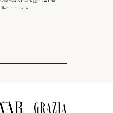
kend voor het vastleggen van licht
ijdloze compositie.