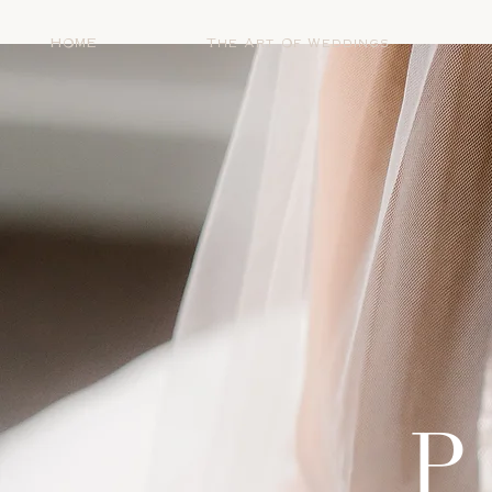
HOME
The Art Of Weddings
P