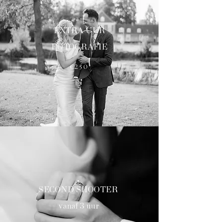
EXTRA UUR
FOTOGRAFIE
€250
SECOND SHOOTER
vanaf 3 uur