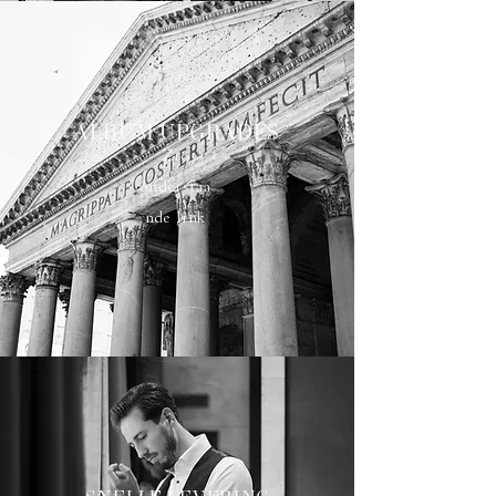
ALBUM UPGRADES
Zie
onderstaa
nde link