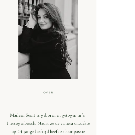
OVER
MARLEEN SERNÉ
Marleen Serné is geboren en getogen in 's-
Hertogenbosch. Nadat ze de camera ontdekte
op 14 jarige leeftijd heeft ze haar passie