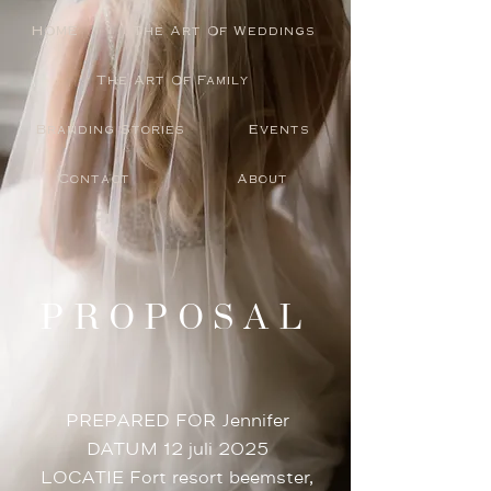
HOME
The Art Of Weddings
The Art Of Family
Branding Stories
Events
Contact
About
PROPOSAL
PREPARED FOR Jennifer
DATUM 12 juli 2025
LOCATIE Fort resort beemster,