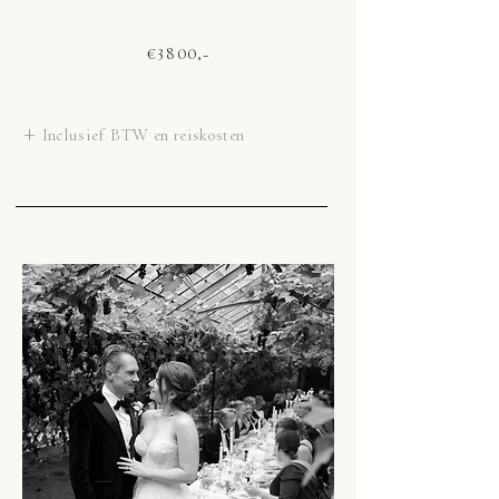
€3800,-
+ Inclusief BTW en reiskosten