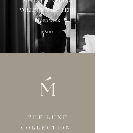
SNELLE LEVERING
VOLLEDIGE GALLERIJ
in een week
€800
THE LUXE
COLLECTION