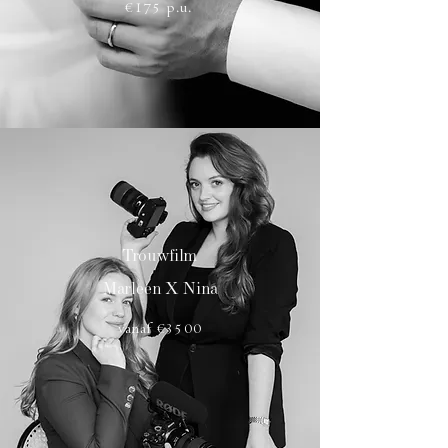
€175 p.u.
Trouwfilm
Marleen X Nina
vanaf €3500